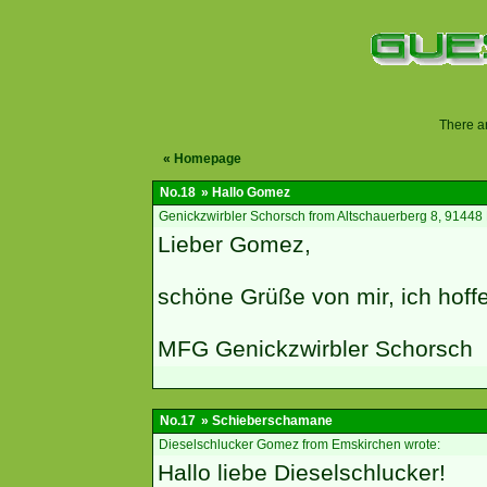
There a
«
Homepage
No.18
» Hallo Gomez
Genickzwirbler Schorsch from Altschauerberg 8, 91448
Lieber Gomez,
schöne Grüße von mir, ich hoffe
MFG Genickzwirbler Schorsch
No.17
» Schieberschamane
Dieselschlucker Gomez from Emskirchen wrote:
Hallo liebe Dieselschlucker!